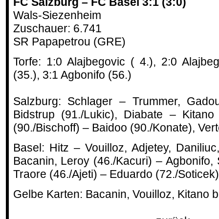
FC Salzburg – FC Basel 3:1 (3:0)
Wals-Siezenheim
Zuschauer: 6.741
SR Papapetrou (GRE)
Torfe: 1:0 Alajbegovic ( 4.), 2:0 Alajbeg
(35.), 3:1 Agbonifo (56.)
Salzburg: Schlager – Trummer, Gadou,
Bidstrup (91./Lukic), Diabate – Kitano 
(90./Bischoff) – Baidoo (90./Konate), Ver
Basel: Hitz – Vouilloz, Adjetey, Daniliu
Bacanin, Leroy (46./Kacuri) – Agbonifo, S
Traore (46./Ajeti) – Eduardo (72./Soticek)
Gelbe Karten: Bacanin, Vouilloz, Kitano 