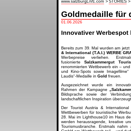
www.salzburgLiVE.com
STORIES
Goldmedaille für
01.06.2026
Innovativer Werbespot 
Bereits zum 39. Mal wurden am jet
& International (T.A.I.) WERBE G
Werbepreise verliehen. Erst
fusionierte
Salzkammergut Tour
renommierten Wettbewerb ein – und d
und Kino-Spots sowie Imagefilme“
Laudis“-Medaille in
Gold
freuen.
Ausgezeichnet wurde ein innovati
Rahmen der Kampagne
„Salzkamm
Bildsprache sowie der Verbindung
landschaftlichen Inspiration überzeugt
Der Tourist Austria & Internatio
Wettbewerben für touristische Werbu
28. Mai im Lighthouse10 im Haus des
werden herausragende, kreative u
Tourismusbranche. Erstmals nahm 
GmbH am Wettbewerb teil – und durft