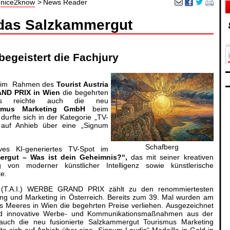
nice2know
News Reader
 das Salzkammergut
begeistert die Fachjury
zt im Rahmen des
Tourist Austria
RAND PRIX in Wien
die begehrten
mals reichte auch die neu
ismus Marketing GmbH
beim
urfte sich in der Kategorie „TV-
 auf Anhieb über eine „Signum
Schafberg
ves KI-generiertes TV-Spot im
ergut – Was ist dein Geheimnis?“,
das mit seiner kreativen
 von moderner künstlicher Intelligenz sowie künstlerische
e.
nal (T.A.I.) WERBE GRAND PRIX zählt zu den renommiertesten
ng und Marketing in Österreich. Bereits zum 39. Mal wurden am
 Meeres in Wien die begehrten Preise verliehen. Ausgezeichnet
nd innovative Werbe- und Kommunikationsmaßnahmen aus der
auch die neu fusionierte Salzkammergut Tourismus Marketing
e sich auf Anhieb über eine „Signum Laudis“-Medaille in Gold in