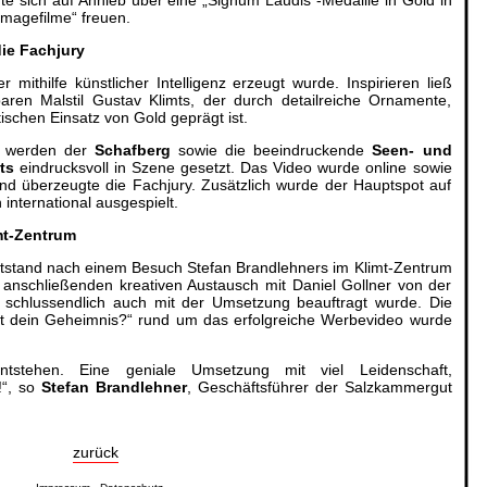
Imagefilme“ freuen.
die Fachjury
 mithilfe künstlicher Intelligenz erzeugt wurde. Inspirieren ließ
en Malstil Gustav Klimts, der durch detailreiche Ornamente,
ischen Einsatz von Gold geprägt ist.
he werden der
Schafberg
sowie die beeindruckende
Seen- und
ts
eindrucksvoll in Szene gesetzt. Das Video wurde online sowie
nd überzeugte die Fachjury. Zusätzlich wurde der Hauptspot auf
international ausgespielt.
mt-Zentrum
tstand nach einem Besuch Stefan Brandlehners im Klimt-Zentrum
 anschließenden kreativen Austausch mit Daniel Gollner von der
schlussendlich auch mit der Umsetzung beauftragt wurde. Die
 dein Geheimnis?“ rund um das erfolgreiche Werbevideo wurde
tstehen. Eine geniale Umsetzung mit viel Leidenschaft,
!“, so
Stefan Brandlehner
, Geschäftsführer der Salzkammergut
zurück